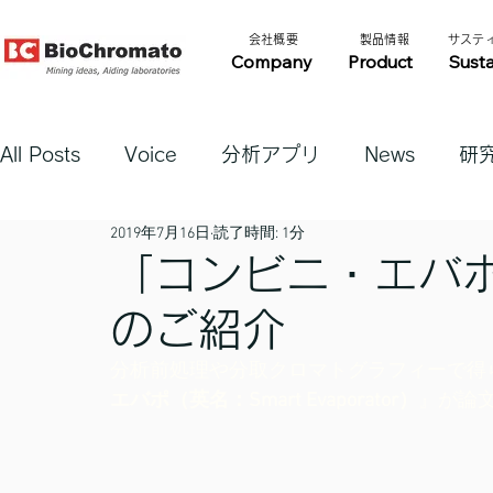
​会社概要​​
​製品情報​​
​サステ
Company
Product
Susta
All Posts
Voice
分析アプリ
News
研
2019年7月16日
読了時間: 1分
「コンビニ・エバ
のご紹介
分析前処理や分取クロマトグラフィーで得
エバポ（英名：Smart Evaporator）
』が論