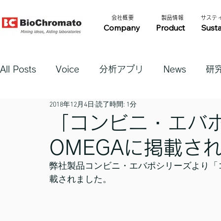
​会社概要​​
​製品情報​​
​サステ
Company
Product
Susta
All Posts
Voice
分析アプリ
News
研
2018年12月4日
読了時間: 1分
「コンビニ・エバポ
OMEGAに掲載さ
弊社製品コンビニ・エバポシリーズより「コン
載されました。