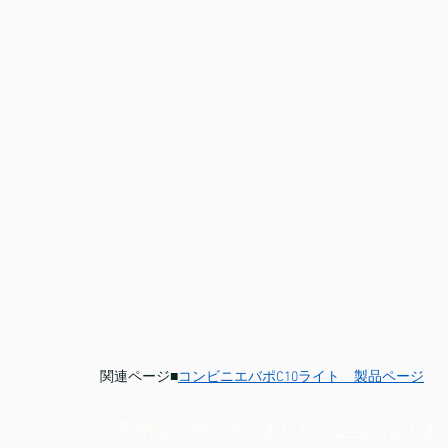
関連ページ■
コンビニエバポC10ライト　製品ページ
ご不明な点がございましたら
こちら
よりお