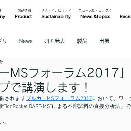
​
​製品情報​​
​サスティナビリティ​
​ニュース&トピックス​
ny
Product
Sustainability
News &Topics
Recr
プリ
News
研究発表
製品
出展
1分
ーMSフォーラム2017
プで講演します！
に開催されます
ブルカーMSフォーラム2017
において、ワー
ionRocket DART-MS”による不溶試料の直接分析法
い。