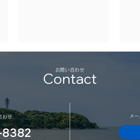
夏季
（2
​お問い合わせ
Contact
平素
御礼
勝手
日の
スポンサー契約を結びました
迷惑
​メ
合わせ
（神奈川大学体育会サッカー
了承
願い
-8382
部様）
日：2