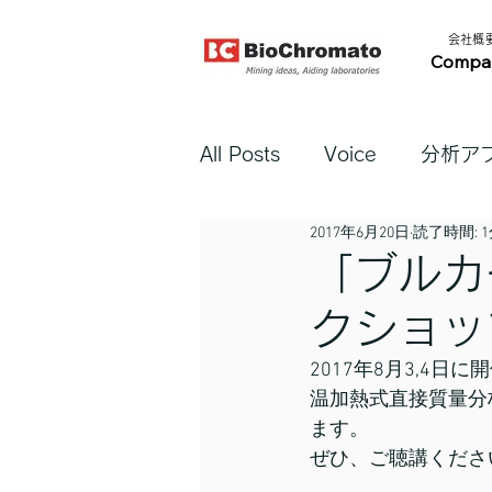
​会社概要​
Compa
All Posts
Voice
分析ア
2017年6月20日
読了時間: 
「ブルカ
クショッ
2017年8月3,4日
温加熱式直接質量分析”
ます。
ぜひ、ご聴講くださ