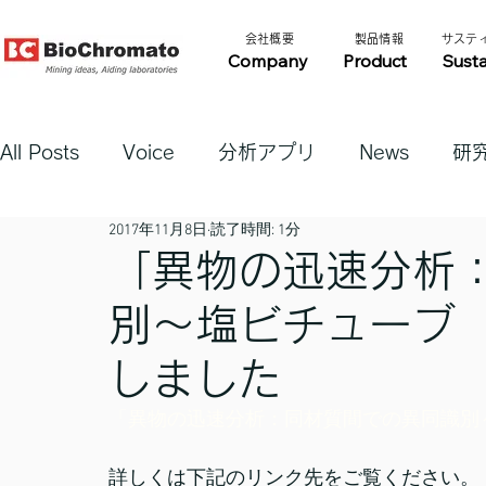
​会社概要​​
​製品情報​​
​サステ
Company
Product
Susta
All Posts
Voice
分析アプリ
News
研
2017年11月8日
読了時間: 1分
「異物の迅速分析
別～塩ビチューブ（
しました
「異物の迅速分析：同材質間での異同識別
詳しくは下記のリンク先をご覧ください。