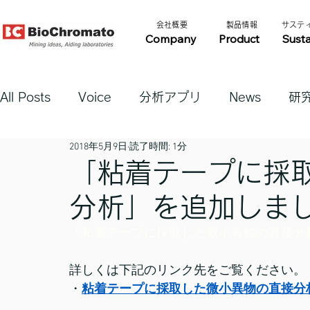
​会社概要​​
​製品情報​​
​サステ
Company
Product
Susta
All Posts
Voice
分析アプリ
News
研
2018年5月9日
読了時間: 1分
「粘着テープに採
分析」を追加しま
「粘着テープに採取した微小異物の直接分
詳しくは下記のリンク先をご覧ください。
・
粘着テープに採取した微小異物の直接分