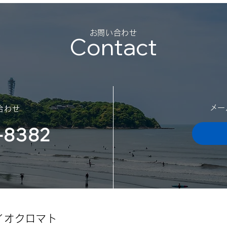
御礼
勝手
日の
​お問い合わせ
スポンサー契約を結びました
Contact
迷惑
（神奈川大学体育会サッカー
了承
願い
部様）
日：2
202
​メ
合わせ
-8382
イオクロマト​