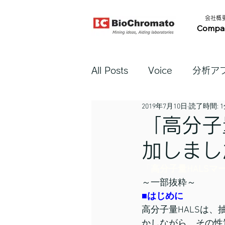
​会社概要​
Compa
All Posts
Voice
分析ア
2019年7月10日
読了時間: 
「高分子
加しまし
「
高分子量HALSマ
～一部抜粋～
■
はじめに
高分子量HALSは
かしながら、その性