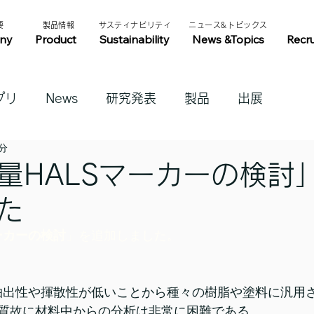
​
​製品情報​​
​サスティナビリティ​
​ニュース&トピックス​
ny
Product
Sustainability
News &Topics
Recr
プリ
News
研究発表
製品
出展
1分
量HALSマーカーの検討
た
ーカーの検討
」を追加しました。
、抽出性や揮散性が低いことから種々の樹脂や塗料に汎用
質故に材料中からの分析は非常に困難である。