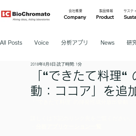
​会社概要​​
​製品情報​​
​サステ
Company
Product
Susta
All Posts
Voice
分析アプリ
News
研
2018年8月8日
読了時間: 1分
「“できたて料理“
動：ココア」を追
「“できたて料理“ の揮発性成分放出挙動
詳しくは下記のリンク先をご覧ください。
・
分析アプリケーション一覧