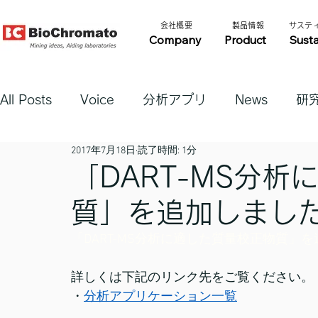
​会社概要​​
​製品情報​​
​サステ
Company
Product
Susta
All Posts
Voice
分析アプリ
News
研
2017年7月18日
読了時間: 1分
「DART-MS分
質」を追加しまし
「DART-MS分析に適した質量校正物質」
詳しくは下記のリンク先をご覧ください。
・
分析アプリケーション一覧