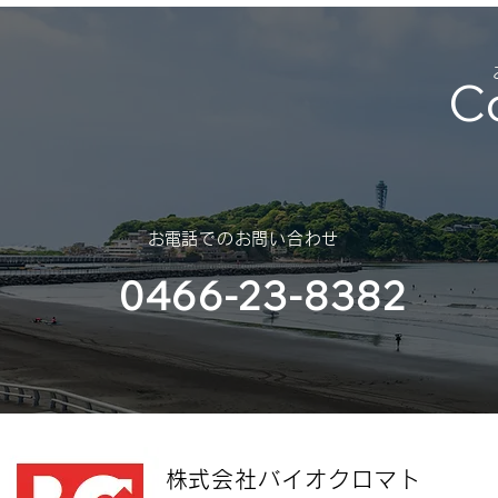
（2025年 – 2026年）
C
平素は格別のご高配を賜り、厚く
御礼申し上げます。 さて、誠に
勝手ではございますが、年末年始
休業のご案内を申し上げます。
スポンサー
（神奈川大
​お電話でのお問い合わせ
部様）
0466-23-8382
​株式会社バイオクロマト​