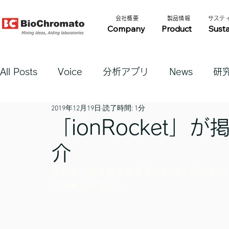
​会社概要​​
​製品情報​​
​サステ
Company
Product
Susta
All Posts
Voice
分析アプリ
News
研
2019年12月19日
読了時間: 1分
「ionRocket
介
熱脱着・熱分解直接質量分析法に用いるDAR
に掲載されました。