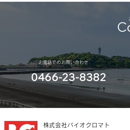
（2025年 – 2026年）
C
平素は格別のご高配を賜り、厚く
御礼申し上げます。 さて、誠に
勝手ではございますが、年末年始
休業のご案内を申し上げます。
スポンサー
（神奈川大
​お電話でのお問い合わせ
部様）
0466-23-8382
​株式会社バイオクロマト​