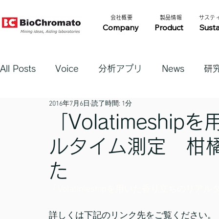
​会社概要​​
​製品情報​​
​サステ
Company
Product
Susta
All Posts
Voice
分析アプリ
News
研
2016年7月6日
読了時間: 1分
「Volatimesh
ルタイム測定 柑
た
「Volatimeshipを用いた香り立ちの
詳しくは下記のリンク先をご覧ください。