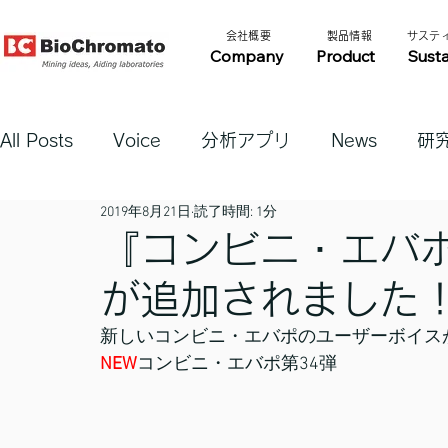
​会社概要​​
​製品情報​​
​サステ
Company
Product
Susta
All Posts
Voice
分析アプリ
News
研
2019年8月21日
読了時間: 1分
『コンビニ・エバ
が追加されました
新しいコンビニ・エバポのユーザーボイス
NEW
コンビニ・エバポ第34弾