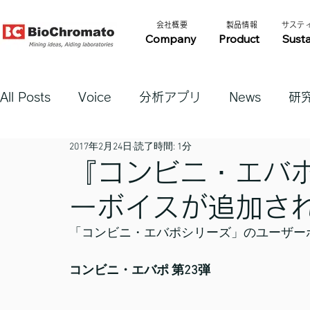
​会社概要​​
​製品情報​​
​サステ
Company
Product
Susta
All Posts
Voice
分析アプリ
News
研
2017年2月24日
読了時間: 1分
『コンビニ・エバポ
ーボイスが追加さ
「コンビニ・エバポシリーズ」のユーザー
コンビニ・エバポ 第23弾