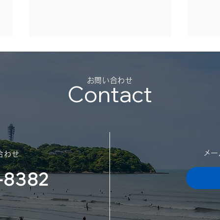
夏季
（2
​お問い合わせ
Contact
平素
御礼
勝手
日の
スポンサー契約を結びました
迷惑
​メ
合わせ
（神奈川大学体育会サッカー
了承
願い
-8382
部様）
日：2
202