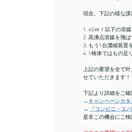
現在、下記の様な課
1. 40ｍｌ以下の
2. 高沸点溶媒を
3. もう1台濃縮装
4. 1検体ではもの
上記の要望を全て叶
せていただきます！
下記より詳細をご確
→
キャンペーンカタ
→ 
『コンビニ・エバ
是非この機会にご検