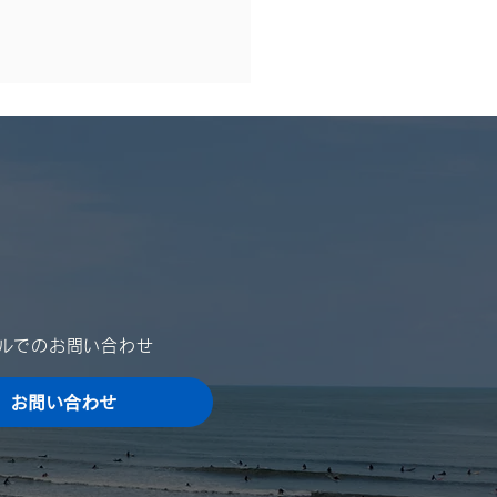
休業日のご案内
024年）
は格別のご高配を賜り、厚く
申し上げます。 さて、誠に
ではございますが、夏季休業
ご案内を申し上げます。 ご
をお掛け致しますが、何卒ご
ールでのお問い合わせ
いただきますよう、宜しくお
申し上げます。 ■ 夏季休業
お問い合わせ
024年8月10日（土）～
4年8月15日（木）...