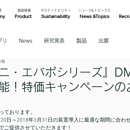
​
​製品情報​​
​サスティナビリティ​
​ニュース&トピックス​
ny
Product
Sustainability
News &Topics
Recr
プリ
News
研究発表
製品
出展
1分
ニ・エバポシリーズ』DM
能！特価キャンペーンの
っております。
1月20日～2018年3月31日の装置導入に最適な期間に合
でご提供させていただきます！