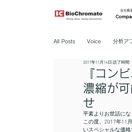
​会社概要​
Compa
All Posts
Voice
分析ア
2017年11月14日
読了時間: 
『コンビ
濃縮が可
せ
平素よりお世話にな
この度、2017年1
いスペシャルな価格