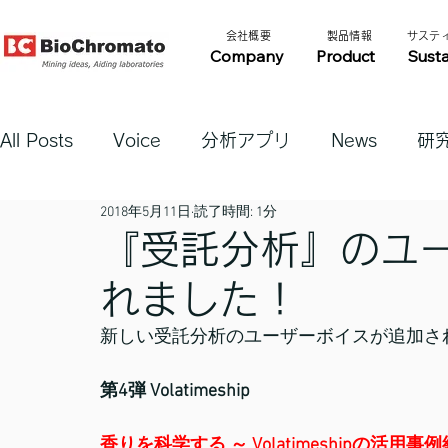
​会社概要​​
​製品情報​​
​サステ
Company
Product
Susta
All Posts
Voice
分析アプリ
News
研
2018年5月11日
読了時間: 1分
『受託分析』のユ
れました！
新しい受託分析のユーザーボイスが追加さ
第4弾 Volatimeship
香りを科学する ～ Volatimeshipの活用事