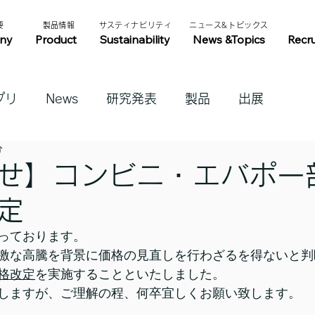
​
​製品情報​​
​サスティナビリティ​
​ニュース&トピックス​
ny
Product
Sustainability
News &Topics
Recr
プリ
News
研究発表
製品
出展
分
せ】コンビニ・エバポ一
定
っております。
激な高騰を背景に価格の見直しを行わざるを得ないと判
格改定
を実施することといたしました。
しますが、ご理解の程、何卒宜しくお願い致します。