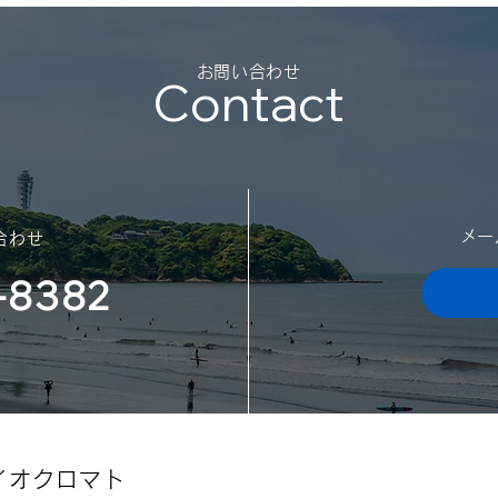
夏季
（2
​お問い合わせ
Contact
平素
御礼
勝手
日の
スポンサー契約を結びました
迷惑
（神奈川大学体育会サッカー
​メ
了承
合わせ
願い
部様）
-8382
日：2
202
イオクロマト​