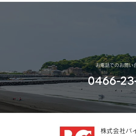
年末年始休業のご案内
（2025年 – 2026年）
平素は格別のご高配を賜り、厚く
御礼申し上げます。 さて、誠に
勝手ではございますが、年末年始
休業のご案内を申し上げます。
​お電話でのお問い
0466-23
​株式会社バ