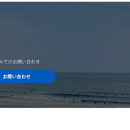
休業日のご案内
024年）
は格別のご高配を賜り、厚く
申し上げます。 さて、誠に
ではございますが、夏季休業
ご案内を申し上げます。 ご
をお掛け致しますが、何卒ご
ールでのお問い合わせ
いただきますよう、宜しくお
申し上げます。 ■ 夏季休業
024年8月10日（土）～
お問い合わせ
4年8月15日（木）...