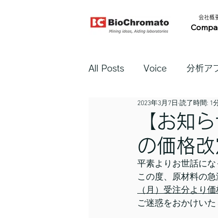
​会社概要​
Compa
All Posts
Voice
分析ア
2023年3月7日
読了時間: 1
【お知ら
の価格改
平素よりお世話にな
この度、原材料の急
（月）受注分より価
ご迷惑をおかけいた