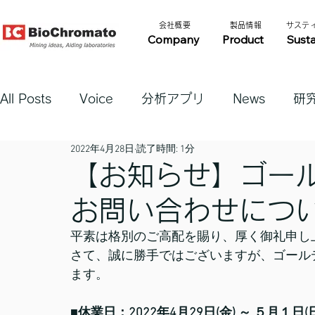
​会社概要​​
​製品情報​​
​サステ
Company
Product
Susta
All Posts
Voice
分析アプリ
News
研
2022年4月28日
読了時間: 1分
【お知らせ】ゴー
お問い合わせにつ
平素は格別のご高配を賜り、厚く御礼申し
さて、誠に勝手ではございますが、ゴール
ます。
■休業日：2022年4月29日(金) ～ ５月１日(