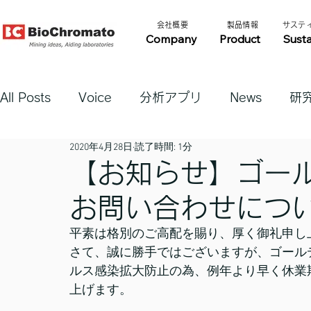
​会社概要​​
​製品情報​​
​サステ
Company
Product
Susta
All Posts
Voice
分析アプリ
News
研
2020年4月28日
読了時間: 1分
【お知らせ】ゴー
お問い合わせにつ
平素は格別のご高配を賜り、厚く御礼申し
さて、誠に勝手ではございますが、ゴール
ルス感染拡大防止の為、例年より早く休業
上げます。