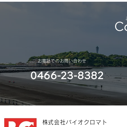
（2025年 – 2026年）
平素は格別のご高配を賜り、厚く
C
御礼申し上げます。 さて、誠に
勝手ではございますが、年末年始
休業のご案内を申し上げます。
スポンサー
（神奈川大
​お電話でのお問い合わせ
部様）
0466-23-8382
​株式会社バイオクロマト​