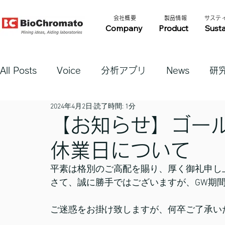
​会社概要​​
​製品情報​​
​サステ
Company
Product
Susta
All Posts
Voice
分析アプリ
News
研
2024年4月2日
読了時間: 1分
【お知らせ】ゴー
休業日について
平素は格別のご高配を賜り、厚く御礼申し
さて、誠に勝手ではございますが、GW期
ご迷惑をお掛け致しますが、何卒ご了承い