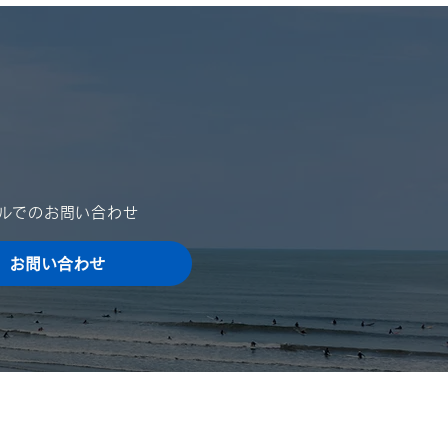
は格別のご高配を賜り、厚く
申し上げます。 さて、誠に
ではございますが、夏季休業
ご案内を申し上げます。 ご
をお掛け致しますが、何卒ご
いただきますよう、宜しくお
申し上げます。 ■ 夏季休業
024年8月10日（土）～
4年8月15日（木）...
ールでのお問い合わせ
お問い合わせ