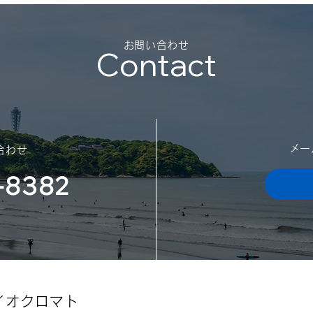
平素
御礼
勝手
​お問い合わせ
Contact
日の
スポンサー契約を結びました
迷惑
（神奈川大学体育会サッカー
了承
願い
部様）
日：2
202
​メ
合わせ
-8382
イオクロマト​