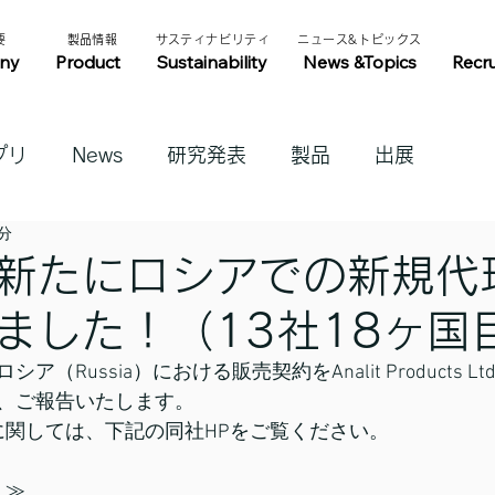
​
​製品情報​​
​サスティナビリティ​
​ニュース&トピックス​
ny
Product
Sustainability
News &Topics
Recr
プリ
News
研究発表
製品
出展
1分
新たにロシアでの新規代
ました！（13社18ヶ国
（Russia）における販売契約をAnalit Products L
、ご報告いたします。
ts Ltd.に関しては、下記の同社HPをご覧ください。
d.≫