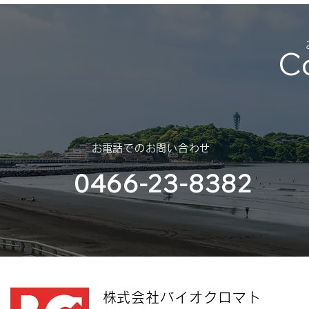
（2025年 – 2026年）
平素は格別のご高配を賜り、厚く
C
御礼申し上げます。 さて、誠に
勝手ではございますが、年末年始
休業のご案内を申し上げます。
スポンサー
（神奈川大
​お電話でのお問い合わせ
部様）
0466-23-8382
​株式会社バイオクロマト​