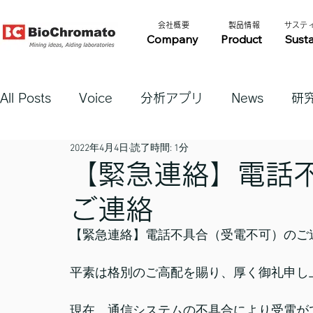
​会社概要​​
​製品情報​​
​サステ
Company
Product
Susta
All Posts
Voice
分析アプリ
News
研
2022年4月4日
読了時間: 1分
【緊急連絡】電話
ご連絡
【緊急連絡】電話不具合（受電不可）のご
平素は格別のご高配を賜り、厚く御礼申し
現在、通信システムの不具合により受電が