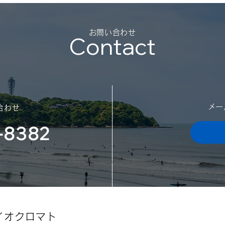
平素
御礼
勝手
​お問い合わせ
Contact
日の
スポンサー契約を結びました
迷惑
（神奈川大学体育会サッカー
了承
願い
部様）
日：2
202
​メ
合わせ
-8382
イオクロマト​