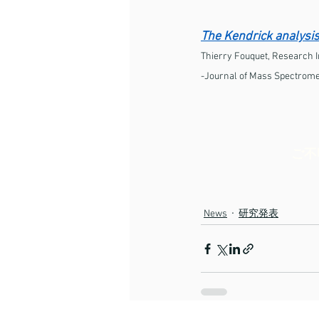
The Kendrick analysi
Thierry Fouquet, Research In
-Journal of Mass Spectrome
ご不
News
研究発表