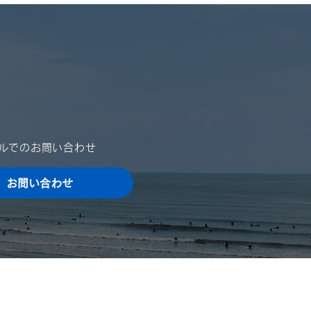
は格別のご高配を賜り、厚く
申し上げます。 さて、誠に
ではございますが、夏季休業
ご案内を申し上げます。 ご
をお掛け致しますが、何卒ご
いただきますよう、宜しくお
申し上げます。 ■ 夏季休業
024年8月10日（土）～
4年8月15日（木）...
ールでのお問い合わせ
お問い合わせ