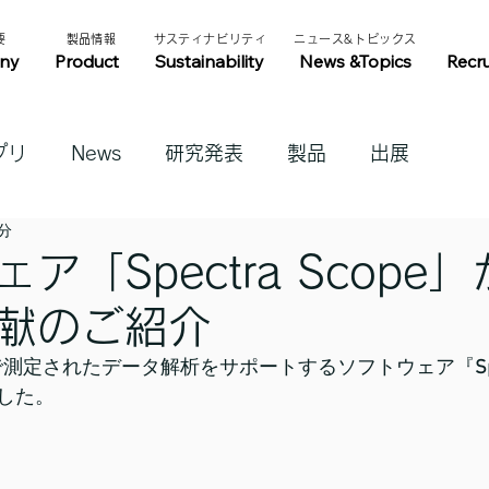
​
​製品情報​​
​サスティナビリティ​
​ニュース&トピックス​
ny
Product
Sustainability
News &Topics
Recr
プリ
News
研究発表
製品
出展
1分
ア「Spectra Scope
献のご紹介
で測定されたデータ解析をサポートするソフトウェア『
S
した。