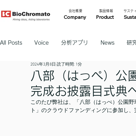
​会社概要​​
​製品情報​​
​サステ
Company
Product
Susta
All Posts
Voice
分析アプリ
News
研
2024年3月8日
読了時間: 1分
八部（はっぺ）公
完成お披露目式典
このたび弊社は、「八部（はっぺ）公園野球
ト」のクラウドファンディングに参加し、