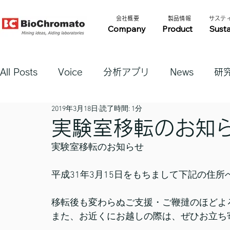
​会社概要​​
​製品情報​​
​サステ
Company
Product
Susta
All Posts
Voice
分析アプリ
News
研
2019年3月18日
読了時間: 1分
実験室移転のお知
実験室移転のお知らせ
平成31年3月15日をもちまして下記の住
移転後も変わらぬご支援・ご鞭撻のほどよ
また、お近くにお越しの際は、ぜひお立ち