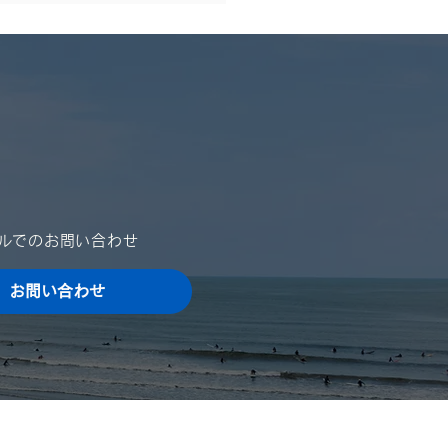
休業日のご案内
024年）
は格別のご高配を賜り、厚く
申し上げます。 さて、誠に
ではございますが、夏季休業
ご案内を申し上げます。 ご
をお掛け致しますが、何卒ご
ールでのお問い合わせ
いただきますよう、宜しくお
申し上げます。 ■ 夏季休業
お問い合わせ
024年8月10日（土）～
4年8月15日（木）...