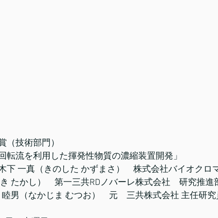
賞（技術部門）
回転流を利用した揮発性物質の濃縮装置開発」
木下 一真（きのした かずまさ）　株式会社バイオクロ
ぬき たかし）　第一三共RDノバーレ株式会社　研究推進
 睦男（なかじま むつお）　元　三共株式会社 主任研究