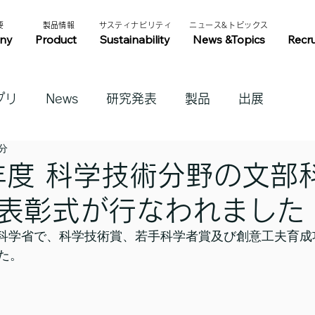
​
​製品情報​​
​サスティナビリティ​
​ニュース&トピックス​
ny
Product
Sustainability
News &Topics
Recr
プリ
News
研究発表
製品
出展
1分
年度 科学技術分野の文部
表彰式が行なわれました
日文部科学省で、科学技術賞、若手科学者賞及び創意工夫育
た。