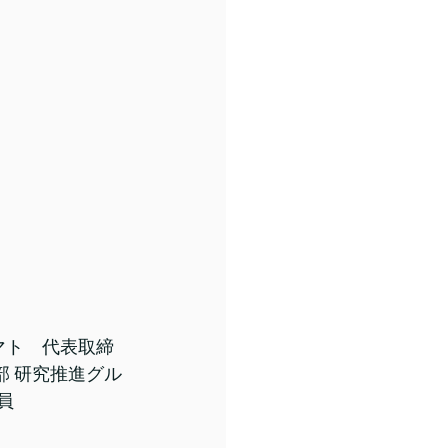
マト　代表取締
部 研究推進グル
員