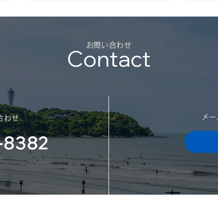
夏季
（2
​お問い合わせ
Contact
平素
御礼
勝手
日の
スポンサー契約を結びました
迷惑
​メ
合わせ
（神奈川大学体育会サッカー
了承
願い
-8382
部様）
日：2
202