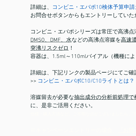
詳細は、
コンビニ・エバポ10検体予算申請
お問合せボタンからもエントリーしていた
コンビニ・エバポシリーズは常圧で高沸点
DMSO、DMF、水
などの高沸点溶媒を
高速
突沸リスクゼロ
！
容器は、1.5ml～110mlバイアル（機種
詳細は、下記リンクの製品ページにてご確
>> 
コンビニ・エバポC10/C10ライトとは？
溶媒留去が必要な
抽出成分の分析前処理で
に、是非ご活用ください。
仕様・購入方法など、ご不明な点がございましたら、
※キャンペーンエントリーの場合、
「お問