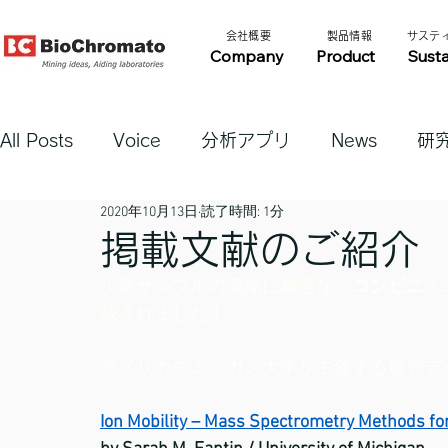
​会社概要​​
​製品情報​​
​サステ
Company
Product
Susta
All Posts
Voice
分析アプリ
News
研
2020年10月13日
読了時間: 1分
掲載文献のご紹介
少量サンプルの濃縮に最適な『
コンビニ・
載されました！
アメリカのミシガン大学が主催する研究データ
Ion Mobility – Mass Spectrometry Methods f