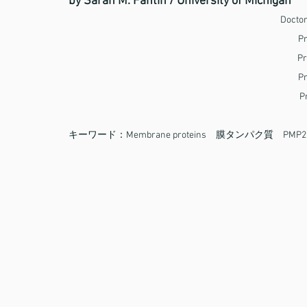
by Sarah M. Fantin / University of Michigan
Doctor
    
    
    
   
キーワード：Membrane proteins　膜タンパク質　PMP22(periph