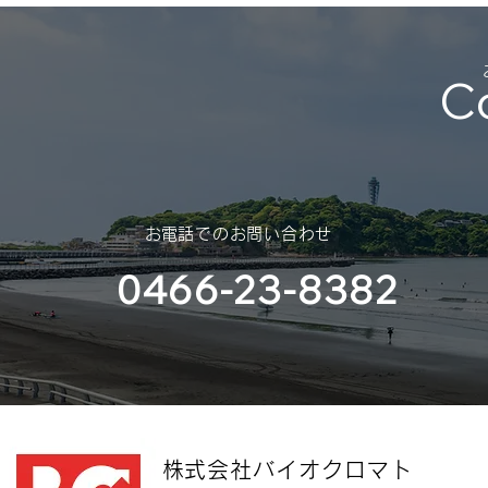
（2025年 – 2026年）
平素は格別のご高配を賜り、厚く
C
御礼申し上げます。 さて、誠に
勝手ではございますが、年末年始
休業のご案内を申し上げます。
スポンサー
（神奈川大
部様）
​お電話でのお問い合わせ
0466-23-8382
​株式会社バイオクロマト​