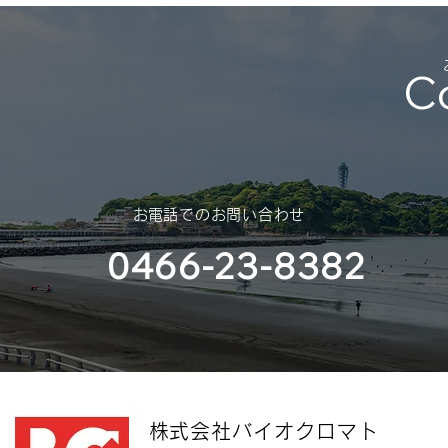
年末年始休業のご案内
（2025年 – 2026年）
C
平素は格別のご高配を賜り、厚く
御礼申し上げます。 さて、誠に
勝手ではございますが、年末年始
休業のご案内を申し上げます。
スポンサー
​お電話でのお問い合わせ
（神奈川大
0466-23-8382
部様）
​株式会社バイオクロマト​