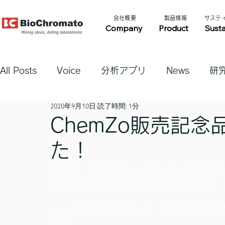
​会社概要​​
​製品情報​​
​サステ
Company
Product
Susta
All Posts
Voice
分析アプリ
News
研
2020年9月10日
読了時間: 1分
ChemZo販売記
た！
この度、弊社製品レトロネーザルアロマ計
西川計測株式会社様に記念品の贈呈を行い
ChemZo販売開始当初より、製品の拡販
ました。