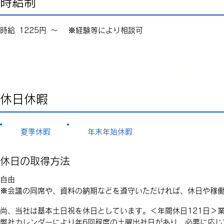
時給制
時給 1225円 ～ ※経験等により相談可
時給制
時給制
休日休暇
夏季休暇
年末年始休暇
休日の取得方法
自由
※会議の同席や、資料の納期などを遵守いただければ、休日や稼
尚、当社は基本土日祝を休日としています。＜年間休日121日＞
弊社カレンダーにより年6回程度の土曜出社日があり、必要に応じ