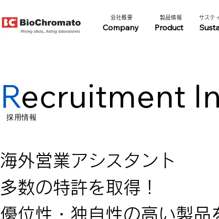
​会社概要​​
​製品情報​​
​サステ
Company
Product
Susta
R
ecruitment I
​採用情報
海外営業アシスタント
多数の特許を取得！
優位性・独自性の高い製品