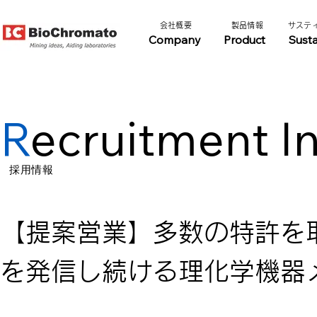
​会社概要​​
​製品情報​​
​サステ
Company
Product
Susta
R
ecruitment I
​採用情報
【提案営業】多数の特許を
を発信し続ける理化学機器