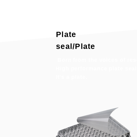
​Plate
seal/Plate
​ Born from the voices of re
High performance plate seal
It's a plate.