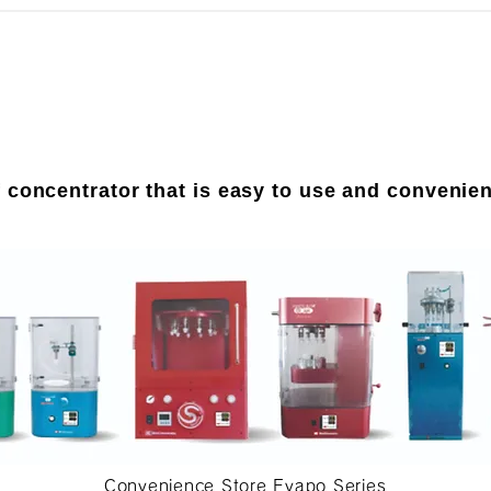
of concentrator that is easy to use and convenien
Convenience Store Evapo Series