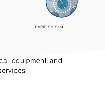
RAPID Slit Seal
ical equipment and
services
etry