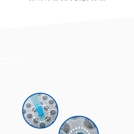
searchers
/