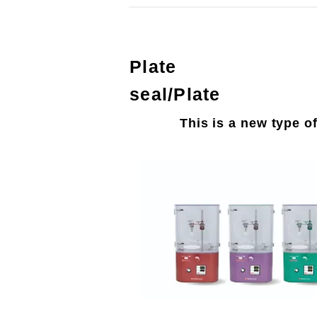
​Plate
seal/Plate
​This is a new type 