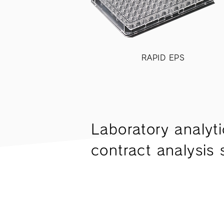
RAPID EPS
Laboratory analyt
contract analysis 
​Using direct mass spectrom
new system devices,
It's software.